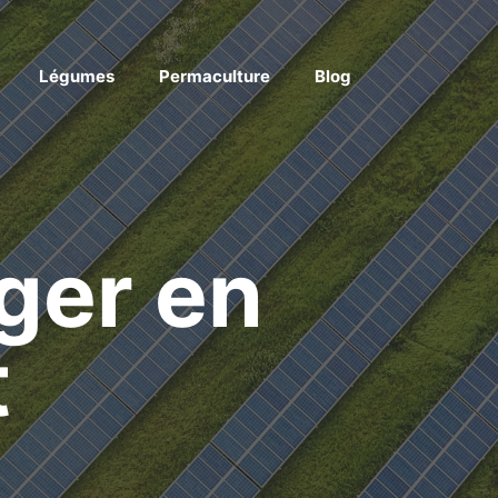
Légumes
Permaculture
Blog
ger en
t