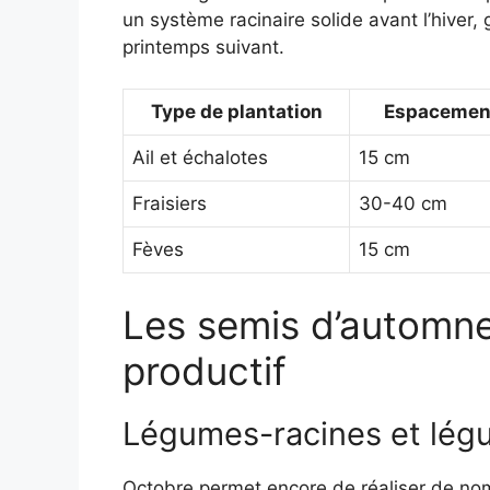
un système racinaire solide avant l’hiver,
printemps suivant.
Type de plantation
Espacemen
Ail et échalotes
15 cm
Fraisiers
30-40 cm
Fèves
15 cm
Les semis d’automne
productif
Légumes-racines et légu
Octobre permet encore de réaliser de nom