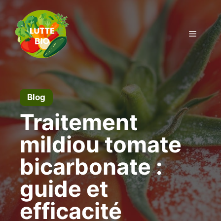
Aller
au
contenu
Menu
Blog
Traitement
mildiou tomate
bicarbonate :
guide et
efficacité