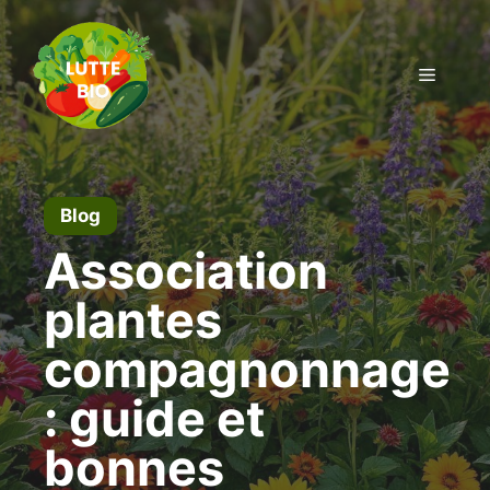
Aller
au
contenu
Menu
Blog
Association
plantes
compagnonnage
: guide et
bonnes