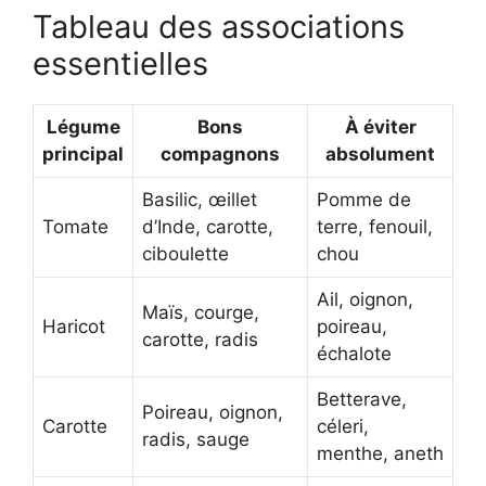
Tableau des associations
essentielles
Légume
Bons
À éviter
principal
compagnons
absolument
Basilic, œillet
Pomme de
Tomate
d’Inde, carotte,
terre, fenouil,
ciboulette
chou
Ail, oignon,
Maïs, courge,
Haricot
poireau,
carotte, radis
échalote
Betterave,
Poireau, oignon,
Carotte
céleri,
radis, sauge
menthe, aneth