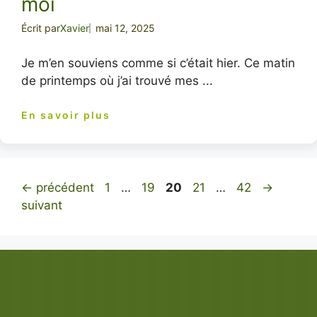
moi
Écrit par
Xavier
mai 12, 2025
Je m’en souviens comme si c’était hier. Ce matin
de printemps où j’ai trouvé mes ...
En savoir plus
Page
Page
Page
Page
Page
←
précédent
1
…
19
20
21
…
42
→
suivant