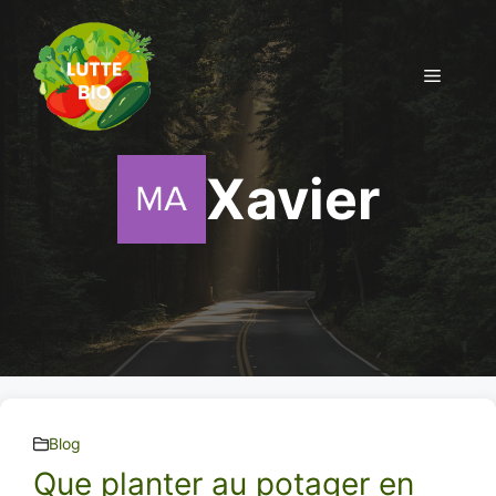
Aller
au
contenu
Menu
Xavier
Blog
Que planter au potager en