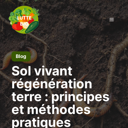
Aller
au
contenu
Menu
Blog
Sol vivant
régénération
terre : principes
et méthodes
pratiques