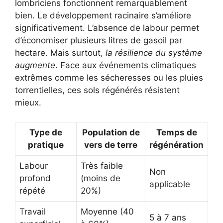
lombriciens fonctionnent remarquablement
bien. Le développement racinaire s’améliore
significativement. L’absence de labour permet
d’économiser plusieurs litres de gasoil par
hectare. Mais surtout,
la résilience du système
augmente
. Face aux événements climatiques
extrêmes comme les sécheresses ou les pluies
torrentielles, ces sols régénérés résistent
mieux.
Type de
Population de
Temps de
pratique
vers de terre
régénération
Labour
Très faible
Non
profond
(moins de
applicable
répété
20%)
Travail
Moyenne (40
5 à 7 ans