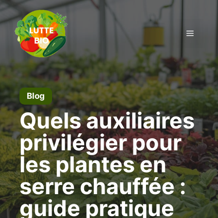
Aller
au
contenu
Menu
Blog
Quels auxiliaires
privilégier pour
les plantes en
serre chauffée :
guide pratique