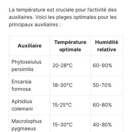
La température est cruciale pour l’activité des
auxiliaires. Voici les plages optimales pour les
principaux auxiliaires :
Température
Humidité
Auxiliaire
optimale
relative
Phytoseiulus
20-28°C
60-90%
persimilis
Encarsia
18-30°C
50-70%
formosa
Aphidius
15-25°C
60-80%
colemani
Macrolophus
15-30°C
40-80%
pygmaeus