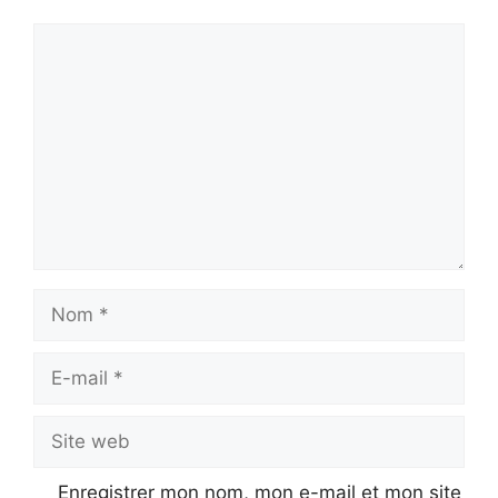
Commentaire
Nom
E-
mail
Site
web
Enregistrer mon nom, mon e-mail et mon site