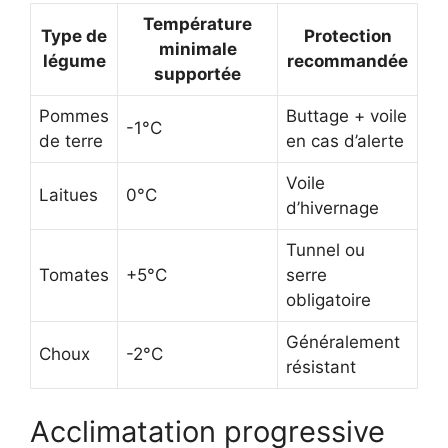
Température
Type de
Protection
minimale
légume
recommandée
supportée
Pommes
Buttage + voile
-1°C
de terre
en cas d’alerte
Voile
Laitues
0°C
d’hivernage
Tunnel ou
Tomates
+5°C
serre
obligatoire
Généralement
Choux
-2°C
résistant
Acclimatation progressive