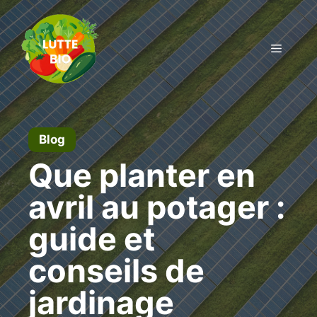
Aller
au
contenu
Menu
Blog
Que planter en
avril au potager :
guide et
conseils de
jardinage