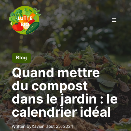
Aller
au
contenu
Menu
Blog
Quand mettre
du compost
dans le jardin : le
calendrier idéal
Written by
Xavier
août 25, 2024