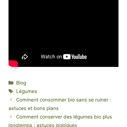
Catégories
Blog
Étiquettes
Légumes
Comment consommer bio sans se ruiner :
astuces et bons plans
Comment conserver des légumes bio plus
longtemps : astuces pratiques