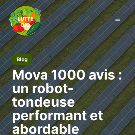
Aller
au
contenu
Menu
Blog
Mova 1000 avis :
un robot-
tondeuse
performant et
abordable