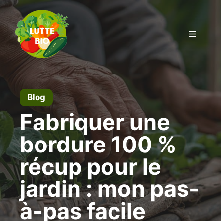
Aller
au
contenu
Menu
Blog
Fabriquer une
bordure 100 %
récup pour le
jardin : mon pas-
à-pas facile