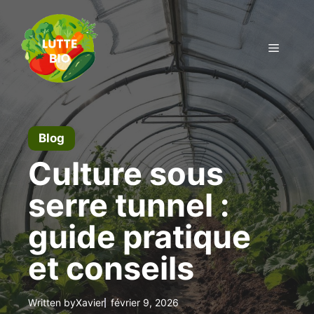
Aller
au
contenu
Menu
Blog
Culture sous
serre tunnel :
guide pratique
et conseils
Written by
Xavier
février 9, 2026