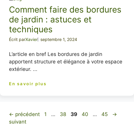
Comment faire des bordures
de jardin : astuces et
techniques
Écrit par
Xavier
septembre 1, 2024
L’article en bref Les bordures de jardin
apportent structure et élégance à votre espace
extérieur. ...
En savoir plus
Page
Page
Page
Page
Page
←
précédent
1
…
38
39
40
…
45
→
suivant